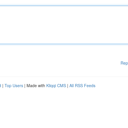
Rep
d
|
Top Users
| Made with
Kliqqi CMS
|
All RSS Feeds