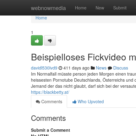
Home
webnowmedia
Home
New
Submit
Home
1
Beispielloses Fickvideo m
davidl530lvd9
411 days ago
News
Discuss
Im Normalfall müsste person jeden Morgen einen traumh
heissesten Pornotube Deutschlands, Österreichs und 
Jemand der das nicht glaubt, darf sich bei der versau
https://blackbetty.at/
Comments
Who Upvoted
Comments
Submit a Comment