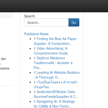
Search
Go
Published News
1
Finding the Best A4 Paper
Supplier: A Comprehen...
1
Video Advertising: A
Comprehensive Guide
1
Diplôme Médecine
 der
Traditionnelle : Accéder à
.
Pra...
reiche
1
Leading AI Website Builders
: A Thorough O...
1
เว็บสล็อตโดยตรง ตัวช่วยทำ
เงินยุคใหม่
1
AmibrokerAFBroker Data
SourcesFeedsSupplies A C...
1
Navigating AI: A Strategy
for CAIBs & Non-Techn...