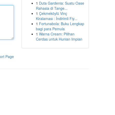
1
Duta Gardenia: Suatu Oase
Rahasia di Tange...
1
Çekmeköylü Vinç
Kiralaması : İndirimli Fiy...
1
Fortunabola: Buku Lengkap
bagi para Pemula
1
Warna Cream: Pilihan
Cerdas untuk Hunian Impian
ort Page