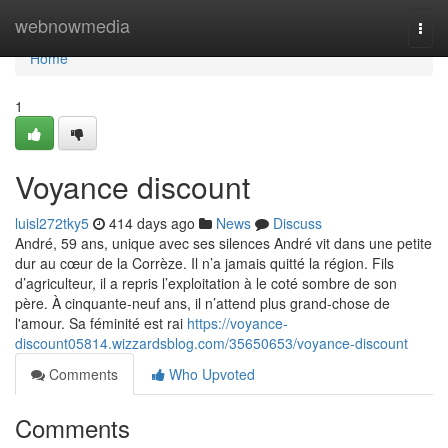
Home
webnowmedia
Togg
navi
Home
1
Voyance discount
luisl272tky5
414 days ago
News
Discuss
André, 59 ans, unique avec ses silences André vit dans une petite
dur au cœur de la Corrèze. Il n’a jamais quitté la région. Fils
d’agriculteur, il a repris l’exploitation à le coté sombre de son
père. À cinquante-neuf ans, il n’attend plus grand-chose de
l'amour. Sa féminité est rai
https://voyance-
discount05814.wizzardsblog.com/35650653/voyance-discount
Comments
Who Upvoted
Comments