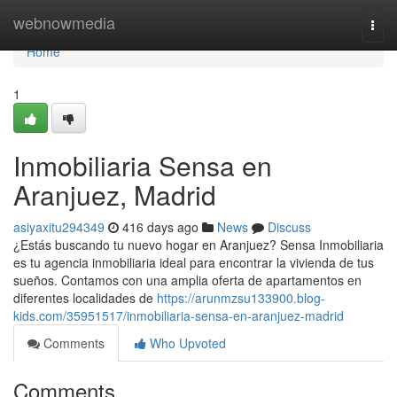
Home
webnowmedia
Togg
navi
Home
1
Inmobiliaria Sensa en
Aranjuez, Madrid
asiyaxitu294349
416 days ago
News
Discuss
¿Estás buscando tu nuevo hogar en Aranjuez? Sensa Inmobiliaria
es tu agencia inmobiliaria ideal para encontrar la vivienda de tus
sueños. Contamos con una amplia oferta de apartamentos en
diferentes localidades de
https://arunmzsu133900.blog-
kids.com/35951517/inmobiliaria-sensa-en-aranjuez-madrid
Comments
Who Upvoted
Comments