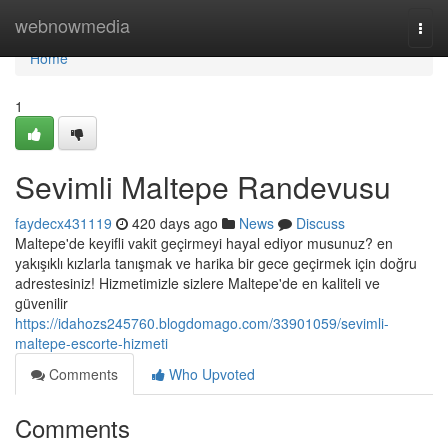
Home
webnowmedia
Togg
navi
Home
1
Sevimli Maltepe Randevusu
faydecx431119
420 days ago
News
Discuss
Maltepe'de keyifli vakit geçirmeyi hayal ediyor musunuz? en
yakışıklı kızlarla tanışmak ve harika bir gece geçirmek için doğru
adrestesiniz! Hizmetimizle sizlere Maltepe'de en kaliteli ve
güvenilir
https://idahozs245760.blogdomago.com/33901059/sevimli-
maltepe-escorte-hizmeti
Comments
Who Upvoted
Comments