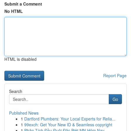
Submit a Comment
No HTML
HTML is disabled
Report Page
Search
Go
Published News
1
Dartford Plumbers: Your Local Experts for Relia...
1
99exch: Get Your New ID & Seamless copyright
1
Phân Tích Đầu Đuôi Đặc Biệt MN Hôm Nay