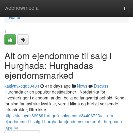
Home
webnowmedia
Togg
navi
Home
1
Alt om ejendomme til salg i
Hurghada: Hurghadas
ejendomsmarked
kaitlynyxcq859404
418 days ago
News
Discuss
Hurghada er en populær destinationer i Nordafrika for
investeringer i ejendom, anden bolig og langvarigt ophold. Kendt
for sine fantastiske kystlinje, varmt klima og hurtigt voksende
infrastruktur, tiltrækker
https://kaleynjf869891.angelinsblog.com/34406723/alt-om-
ejendomme-til-salg-i-hurghada-ejendomsmarkedet-i-hurghada-
egypten