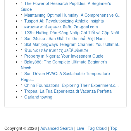
1
The Power of Research Peptides: A Beginner's
Guide
1
Maintaining Optimal Humidity: A Comprehensive G...
1
Tusport AI: Revolutionizing Athletic Insights
1
ผลบอลสด: ข้อมูลครบมือกับ 7m-goal.com
1
123b: Hướng Dẫn Đăng Nhập Chi Tiết và Cập Nhật
1
Sàn 24club : Sàn Giải Trí lớn nhất Việt Nam
1
Slot Mahjongways Telegram Channel: Your Ultimat...
1
ฟันยาง: เคล็ดลับการดูแลให้แข็งแรง
1
Property in Nigeria: Your Investment Guide
1
Bplay888: The Complete Ultimate Beginner's
Newb...
1
Sun-Driven HVAC: A Sustainable Temperature
Regu...
1
China Foundations: Exploring Their Experiment.c...
1
Tropea: La Tua Esperienza di Vacanza Perfetta
1
Garland towing
Copyright © 2026 |
Advanced Search
|
Live
|
Tag Cloud
|
Top