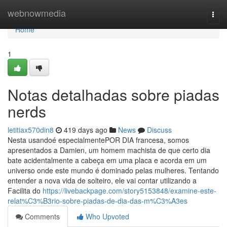
Home
webnowmedia
Togg
navi
Home
1
Notas detalhadas sobre piadas
nerds
letitiax570din8
419 days ago
News
Discuss
Nesta usandoé especialmentePOR DIA francesa, somos
apresentados a Damien, um homem machista de que certo dia
bate acidentalmente a cabeça em uma placa e acorda em um
universo onde este mundo é dominado pelas mulheres. Tentando
entender a nova vida de solteiro, ele vai contar utilizando a
Facilita do
https://livebackpage.com/story5153848/examine-este-
relat%C3%B3rio-sobre-piadas-de-dia-das-m%C3%A3es
Comments
Who Upvoted