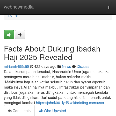
Home
webnowmedia
Togg
navi
Home
1
Facts About Dukung Ibadah
Haji 2025 Revealed
miriamh455sfi5
422 days ago
News
Discuss
Dalam kesempatan tersebut, Nasaruddin Umar juga menekankan
pentingnya meraih haji mabrur, bukan sekadar makbul.
"Makbulnya haji ialah ketika seluruh rukun dan syarat dipenuhi,
maka insya Allah hajinya makbul. Infrastruktur penyimpanan dan
distribusi juga akan terus ditingkatkan untuk mencegah kendala
yang tidak diinginkan. Dari sudut pandang historis, menarik untuk
mengingat kembali
https://johnk001lyd5.wikibriefing.com/user
Comments
Who Upvoted