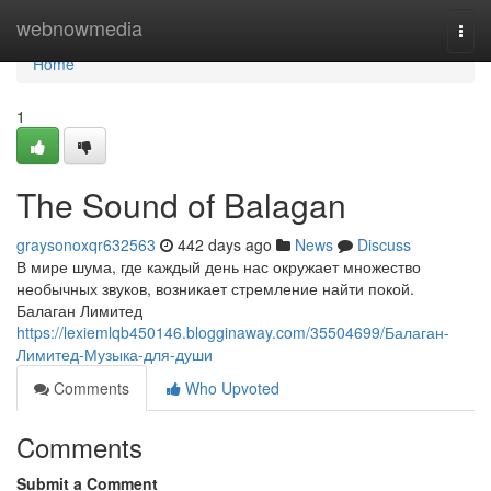
Home
webnowmedia
Togg
navi
Home
1
The Sound of Balagan
graysonoxqr632563
442 days ago
News
Discuss
В мире шума, где каждый день нас окружает множество
необычных звуков, возникает стремление найти покой.
Балаган Лимитед
https://lexiemlqb450146.blogginaway.com/35504699/Балаган-
Лимитед-Музыка-для-души
Comments
Who Upvoted
Comments
Submit a Comment