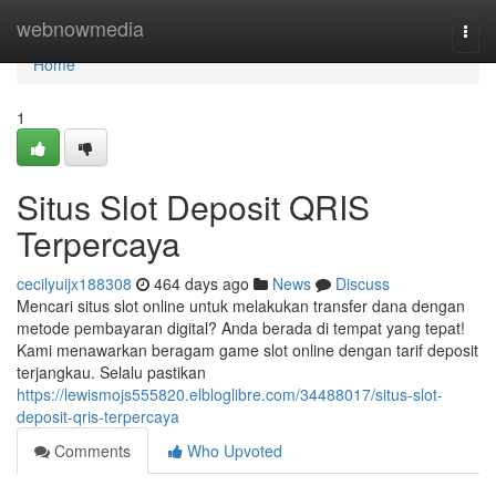
Home
webnowmedia
Togg
navi
Home
1
Situs Slot Deposit QRIS
Terpercaya
cecilyuijx188308
464 days ago
News
Discuss
Mencari situs slot online untuk melakukan transfer dana dengan
metode pembayaran digital? Anda berada di tempat yang tepat!
Kami menawarkan beragam game slot online dengan tarif deposit
terjangkau. Selalu pastikan
https://lewismojs555820.elbloglibre.com/34488017/situs-slot-
deposit-qris-terpercaya
Comments
Who Upvoted