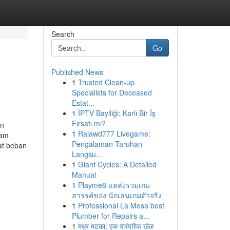
Search
Go
Published News
1
Trusted Clean-up
Specialists for Deceased
Estat...
1
İPTV Bayiliği: Karlı Bir İş
Fırsatı mı?
an
1
Rajawd777 Livegame:
lam
Pengalaman Taruhan
at beban
Langsu...
1
Giant Cycles: A Detailed
Manual
1
Playme8 แหล่งรวมเกม
สวรรค์ของ นักเล่นเกมตัวจริง
1
Professional La Mesa best
Plumber for Repairs a...
1
मधुर मटका: एक पारंपरिक खेळ