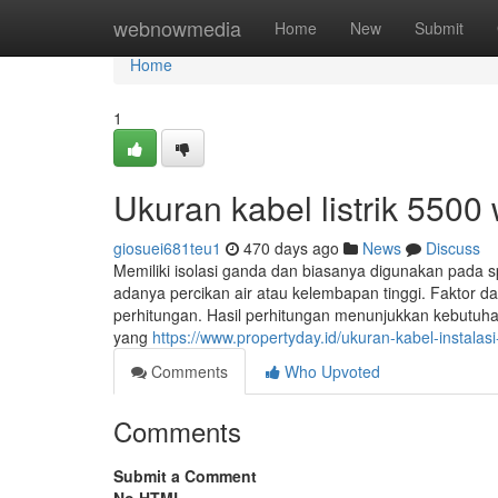
Home
webnowmedia
Home
New
Submit
Home
1
Ukuran kabel listrik 5500
giosuei681teu1
470 days ago
News
Discuss
Memiliki isolasi ganda dan biasanya digunakan pada
adanya percikan air atau kelembapan tinggi. Faktor d
perhitungan. Hasil perhitungan menunjukkan kebutuha
yang
https://www.propertyday.id/ukuran-kabel-instalasi-
Comments
Who Upvoted
Comments
Submit a Comment