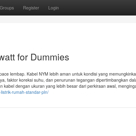
Groups
Register
Login
 watt for Dummies
 space lembap. Kabel NYM lebih aman untuk kondisi yang memungkink
aya, faktor koreksi suhu, dan penurunan tegangan dipertimbangkan da
n kabel dengan ukuran yang lebih besar dari perkiraan awal, menging
listrik-rumah-standar-pln/