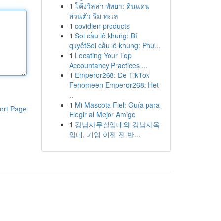
1
โค้งวิลล่า พัทยา: ดินแดน
ส่วนตัว ริม ทะเล
1
covidien products
1
Soi cầu lô khung: Bí
quyếtSoi cầu lô khung: Phư...
1
Locating Your Top
Accountancy Practices ...
1
Emperor268: De TikTok
Fenomeen Emperor268: Het
...
1
Mi Mascota Fiel: Guía para
ort Page
Elegir al Mejor Amigo
1
강남사무실임대와 강남사옥
임대, 기업 이전 전 반...