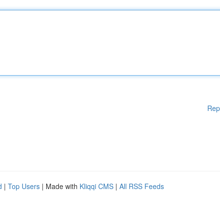
Rep
d
|
Top Users
| Made with
Kliqqi CMS
|
All RSS Feeds