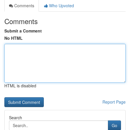
Comments
Who Upvoted
Comments
Submit a Comment
No HTML
HTML is disabled
Report Page
Search
Go