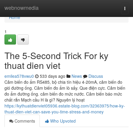
Home
webnowmedia
Togg
navi
Home
1
The 5-Second Trick For ky
thuat dien viet
emilea578vwu0
533 days ago
News
Discuss
Cảm biến đo ẩm RS485, bộ chia tín hiệu 4-20mA, cảm biến đo
gió đường ống. Cảm biến đo ẩm lò sấy. Que điện cực. Cảm biến
đo ẩm đường ống. cảm biến đo mức nước. Cảm biến báo mức
chất rắn Mạch cầu H là gì? Nguyên lý hoạt
https://kythuatdienviet05936.estate-blog.com/32363975/how-ky-
thuat-dien-viet-can-save-you-time-stress-and-money
Comments
Who Upvoted