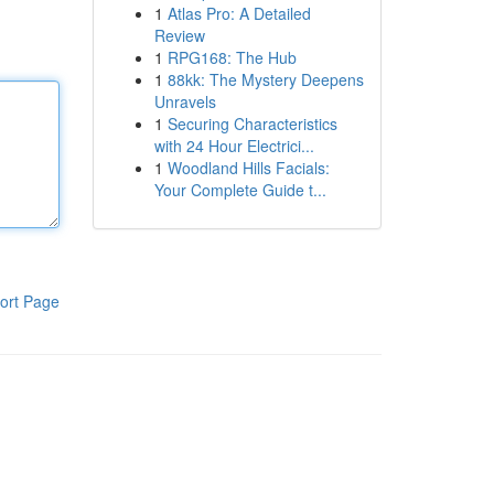
1
Atlas Pro: A Detailed
Review
1
RPG168: The Hub
1
88kk: The Mystery Deepens
Unravels
1
Securing Characteristics
with 24 Hour Electrici...
1
Woodland Hills Facials:
Your Complete Guide t...
ort Page