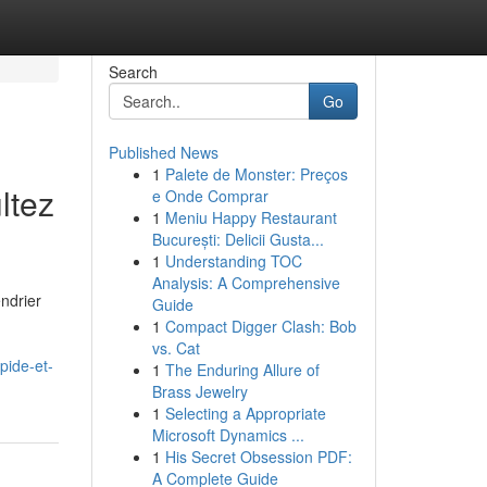
Search
Go
Published News
1
Palete de Monster: Preços
ltez
e Onde Comprar
1
Meniu Happy Restaurant
București: Delicii Gusta...
1
Understanding TOC
Analysis: A Comprehensive
endrier
Guide
1
Compact Digger Clash: Bob
vs. Cat
pide-et-
1
The Enduring Allure of
Brass Jewelry
1
Selecting a Appropriate
Microsoft Dynamics ...
1
His Secret Obsession PDF:
A Complete Guide