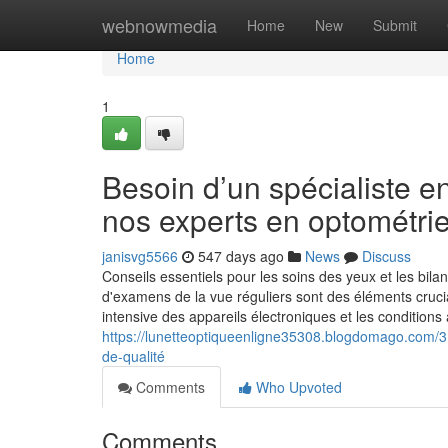
Home
webnowmedia
Home
New
Submit
Home
1
Besoin d’un spécialiste e
nos experts en optométri
janisvg5566
547 days ago
News
Discuss
Conseils essentiels pour les soins des yeux et les bilan
d'examens de la vue réguliers sont des éléments crucia
intensive des appareils électroniques et les conditions
https://lunetteoptiqueenligne35308.blogdomago.com/3
de-qualité
Comments
Who Upvoted
Comments