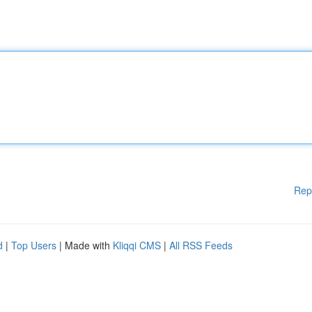
Rep
d
|
Top Users
| Made with
Kliqqi CMS
|
All RSS Feeds