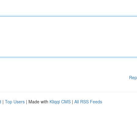
Rep
d
|
Top Users
| Made with
Kliqqi CMS
|
All RSS Feeds