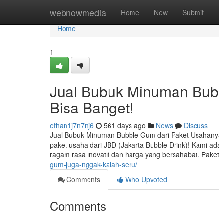
Home
webnowmedia
Home
New
Submit
Home
1
Jual Bubuk Minuman Bub
Bisa Banget!
ethan1j7n7nj6
561 days ago
News
Discuss
Jual Bubuk Minuman Bubble Gum dari Paket Usahanya 
paket usaha dari JBD (Jakarta Bubble Drink)! Kami a
ragam rasa inovatif dan harga yang bersahabat. Pa
gum-juga-nggak-kalah-seru/
Comments
Who Upvoted
Comments