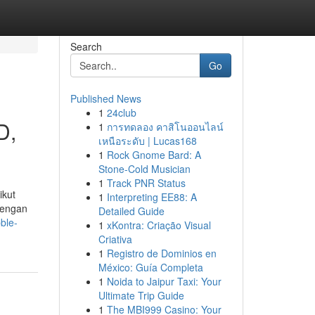
Search
Go
Published News
1
24club
D,
1
การทดลอง คาสิโนออนไลน์
เหนือระดับ | Lucas168
1
Rock Gnome Bard: A
Stone-Cold Musician
1
Track PNR Status
ikut
1
Interpreting EE88: A
dengan
Detailed Guide
ble-
1
xKontra: Criação Visual
Criativa
1
Registro de Dominios en
México: Guía Completa
1
Noida to Jaipur Taxi: Your
Ultimate Trip Guide
1
The MBI999 Casino: Your