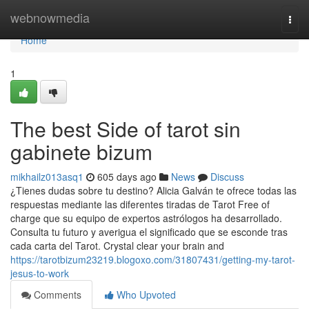
Home
webnowmedia
Togg
navi
Home
1
The best Side of tarot sin
gabinete bizum
mikhailz013asq1
605 days ago
News
Discuss
¿Tienes dudas sobre tu destino? Alicia Galván te ofrece todas las
respuestas mediante las diferentes tiradas de Tarot Free of
charge que su equipo de expertos astrólogos ha desarrollado.
Consulta tu futuro y averigua el significado que se esconde tras
cada carta del Tarot. Crystal clear your brain and
https://tarotbizum23219.blogoxo.com/31807431/getting-my-tarot-
jesus-to-work
Comments
Who Upvoted