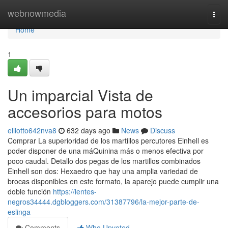
Home
webnowmedia
Togg
navi
Home
1
Un imparcial Vista de
accesorios para motos
elliotto642nva8
632 days ago
News
Discuss
Comprar La superioridad de los martillos percutores Einhell es
poder disponer de una máQuinina más o menos efectiva por
poco caudal. Detallo dos pegas de los martillos combinados
Einhell son dos: Hexaedro que hay una amplia variedad de
brocas disponibles en este formato, la aparejo puede cumplir una
doble función
https://lentes-
negros34444.dgbloggers.com/31387796/la-mejor-parte-de-
eslinga
Comments
Who Upvoted