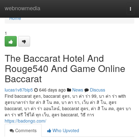
Home
webnowmedia
Togg
navi
Home
1
The Baccarat Hotel And
Rouge540 And Game Online
Baccarat
lucas1v87bip5
646 days ago
News
Discuss
Find baccarat สูตร, baccarat สูตร, บา ค่า ร่า 99, บา ค่า ร่า with
สูตรบาคาร่า for ค่า สิ โน สด, บา คา รา, เว็บ ค่า สิ โน, สูตร
baccarat, บา ค่า ร่า ออนไลน์, baccarat สูตร, ค่า สิ โน สด, สูตร บา
คา ร่า ฟรี ใช้ได้ ทุก เว็บ, สูตร baccarat, วิธี การ
https://badongo.com/
Comments
Who Upvoted