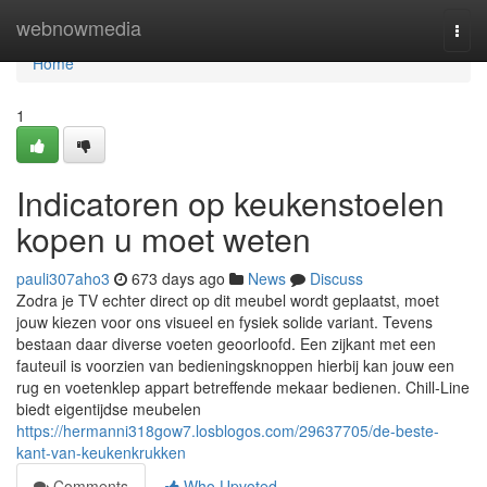
Home
webnowmedia
Togg
navi
Home
1
Indicatoren op keukenstoelen
kopen u moet weten
pauli307aho3
673 days ago
News
Discuss
Zodra je TV echter direct op dit meubel wordt geplaatst, moet
jouw kiezen voor ons visueel en fysiek solide variant. Tevens
bestaan daar diverse voeten geoorloofd. Een zijkant met een
fauteuil is voorzien van bedieningsknoppen hierbij kan jouw een
rug en voetenklep appart betreffende mekaar bedienen. Chill-Line
biedt eigentijdse meubelen
https://hermanni318gow7.losblogos.com/29637705/de-beste-
kant-van-keukenkrukken
Comments
Who Upvoted