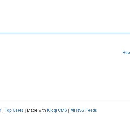
Rep
d
|
Top Users
| Made with
Kliqqi CMS
|
All RSS Feeds