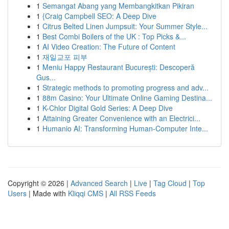
1
Semangat Abang yang Membangkitkan Pikiran
1
{Craig Campbell SEO: A Deep Dive
1
Citrus Belted Linen Jumpsuit: Your Summer Style...
1
Best Combi Boilers of the UK : Top Picks &...
1
AI Video Creation: The Future of Content
1
재일교포 피부
1
Meniu Happy Restaurant București: Descoperă
Gus...
1
Strategic methods to promoting progress and adv...
1
88m Casino: Your Ultimate Online Gaming Destina...
1
K-Chlor Digital Gold Series: A Deep Dive
1
Attaining Greater Convenience with an Electrici...
1
Humanio AI: Transforming Human-Computer Inte...
Copyright © 2026 |
Advanced Search
|
Live
|
Tag Cloud
|
Top
Users
| Made with
Kliqqi CMS
|
All RSS Feeds