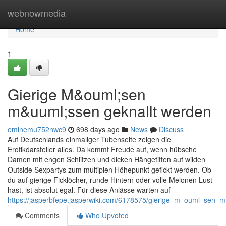
Home
webnowmedia
Home
1
Gierige M&ouml;sen
m&uuml;ssen geknallt werden
eminemu752nwc9
698 days ago
News
Discuss
Auf Deutschlands einmaliger Tubenseite zeigen die
Erotikdarsteller alles. Da kommt Freude auf, wenn hübsche
Damen mit engen Schlitzen und dicken Hängetitten auf wilden
Outside Sexpartys zum multiplen Höhepunkt gefickt werden. Ob
du auf gierige Ficklöcher, runde Hintern oder volle Melonen Lust
hast, ist absolut egal. Für diese Anlässe warten auf
https://jasperbfepe.jasperwiki.com/6178575/gierige_m_ouml_sen_
Comments
Who Upvoted